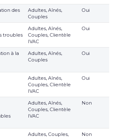
ation des
Adultes, Aînés,
Oui
Couples
Adultes, Aînés,
Oui
s troubles
Couples, Clientèle
IVAC
tion à la
Adultes, Aînés,
Oui
Couples
Adultes, Aînés,
Oui
Couples, Clientèle
IVAC
Adultes, Aînés,
Non
Couples, Clientèle
ubles
IVAC
Adultes, Couples,
Non