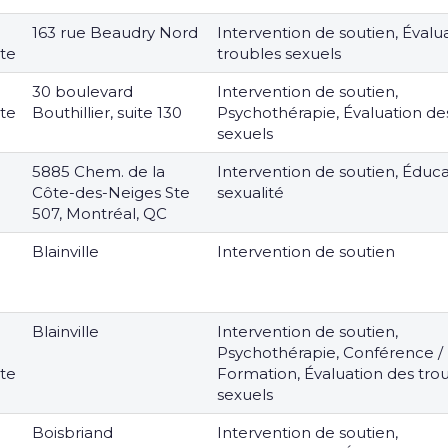
163 rue Beaudry Nord
Intervention de soutien, Évalu
te
troubles sexuels
30 boulevard
Intervention de soutien,
te
Bouthillier, suite 130
Psychothérapie, Évaluation de
sexuels
5885 Chem. de la
Intervention de soutien, Éduca
Côte-des-Neiges Ste
sexualité
507, Montréal, QC
Blainville
Intervention de soutien
Blainville
Intervention de soutien,
Psychothérapie, Conférence /
te
Formation, Évaluation des tro
sexuels
Boisbriand
Intervention de soutien,