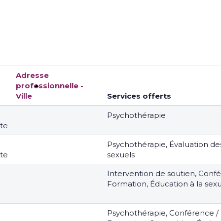
Adresse
professionnelle -
Ville
Services offerts
Psychothérapie
te
Psychothérapie, Évaluation de
te
sexuels
Intervention de soutien, Conf
Formation, Éducation à la sexu
Psychothérapie, Conférence /