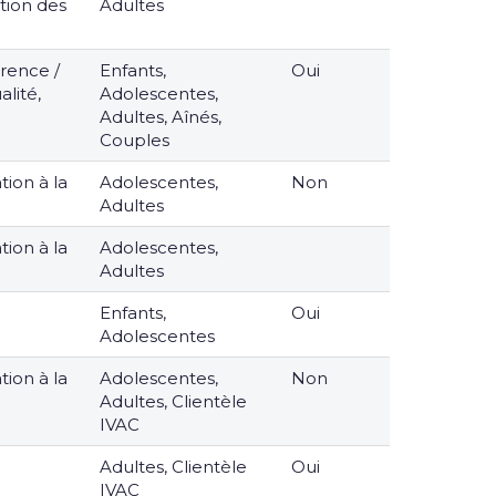
tion des
Adultes
érence /
Enfants,
Oui
lité,
Adolescentes,
Adultes, Aînés,
Couples
tion à la
Adolescentes,
Non
Adultes
tion à la
Adolescentes,
Adultes
Enfants,
Oui
Adolescentes
tion à la
Adolescentes,
Non
Adultes, Clientèle
IVAC
Adultes, Clientèle
Oui
IVAC