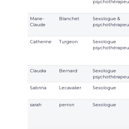
psychothérapeu
Marie-
Blanchet
Sexologue &
Claude
psychothérapeu
Catherine
Turgeon
Sexologue
psychothérapeu
Claudia
Bernard
Sexologue
psychothérapeu
Sabrina
Lecavalier
Sexologue
sarah
perron
Sexologue