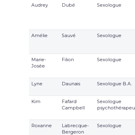
Audrey
Dubé
Sexologue
Amélie
Sauvé
Sexologue
Marie-
Filion
Sexologue
Josée
Lyne
Daunais
Sexologue B.A.
Kim
Fafard
Sexologue
Campbell
psychothérapeu
Roxanne
Labrecque-
Sexologue
Bergeron