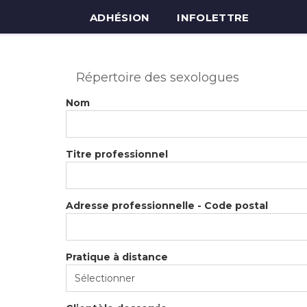
ADHÉSION
INFOLETTRE
Répertoire des sexologues
Nom
Titre professionnel
Adresse professionnelle - Code postal
Pratique à distance