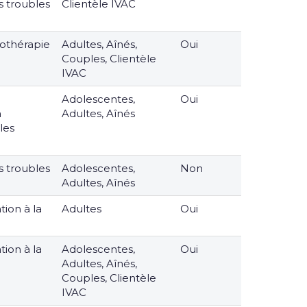
s troubles
Clientèle IVAC
hothérapie
Adultes, Aînés,
Oui
Couples, Clientèle
IVAC
Adolescentes,
Oui
a
Adultes, Aînés
les
s troubles
Adolescentes,
Non
Adultes, Aînés
tion à la
Adultes
Oui
tion à la
Adolescentes,
Oui
Adultes, Aînés,
Couples, Clientèle
IVAC