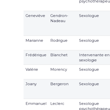
psychothérapeu
Geneviève
Gendron-
Sexologue
Nadeau
Marianne
Rodrigue
Sexologue
Frédérique
Blanchet
Intervenante en
sexologie
Valérie
Morency
Sexologue
Joany
Bergeron
Sexologue
Emmanuel
Leclerc
Sexologue
psychothérapeu